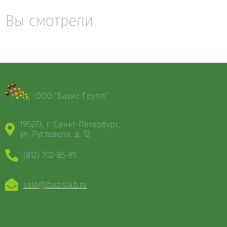
Вы смотрели
ООО “Базис Групп”
195273, г. Санкт-Петербург,
ул. Руставели, д. 12
(812) 702-85-85
sale@bazislab.ru