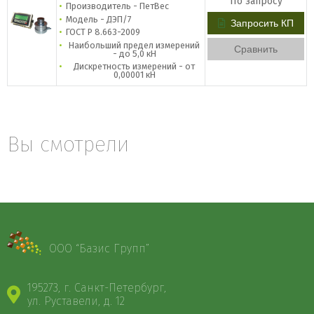
По запросу
Производитель - ПетВес
Модель - ДЭП/7
Запросить КП
ГОСТ Р 8.663-2009
Наибольший предел измерений
Сравнить
- до 5,0 кН
Дискретность измерений - от
0,00001 кН
Вы смотрели
ООО “Базис Групп”
195273, г. Санкт-Петербург,
ул. Руставели, д. 12