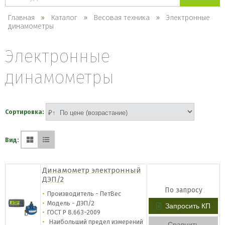
каталогу
Главная
Каталог
Весовая техника
Электронные
динамометры
Электронные
динамометры
Сортировка:
Вид:
Динамометр электронный
ДЭП/2
По запросу
Производитель - ПетВес
Модель - ДЭП/2
Запросить КП
ГОСТ Р 8.663-2009
Наибольший предел измерений
Сравнить