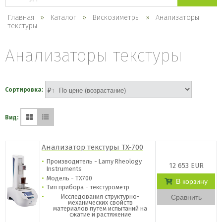
каталогу
Главная
Каталог
Вискозиметры
Анализаторы
текстуры
Анализаторы текстуры
Сортировка:
Вид:
Анализатор текстуры TX-700
Производитель - Lamy Rheology
12 653 EUR
Instruments
Модель - TX700
В корзину
Тип прибора - текстурометр
Исследования структурно-
Сравнить
механических свойств
материалов
путем испытаний на
сжатие и растяжение