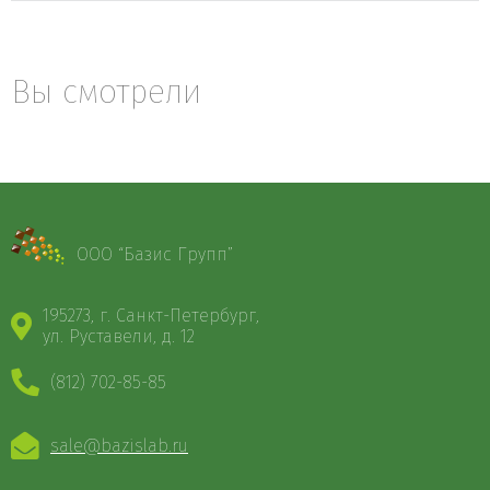
Вы смотрели
ООО “Базис Групп”
195273, г. Санкт-Петербург,
ул. Руставели, д. 12
(812) 702-85-85
sale@bazislab.ru