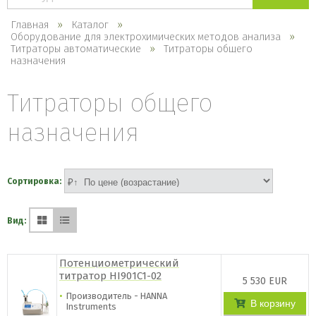
каталогу
Главная
Каталог
Оборудование для электрохимических методов анализа
Титраторы автоматические
Титраторы общего
назначения
Титраторы общего
назначения
Сортировка:
Вид:
Потенциометрический
титратор HI901C1-02
5 530 EUR
Производитель - HANNA
В корзину
Instruments