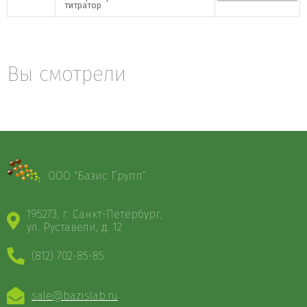
титратор
Вы смотрели
ООО “Базис Групп”
195273, г. Санкт-Петербург,
ул. Руставели, д. 12
(812) 702-85-85
sale@bazislab.ru