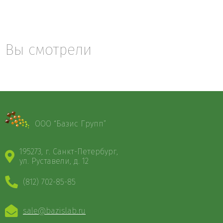
Вы смотрели
ООО “Базис Групп”
195273, г. Санкт-Петербург,
ул. Руставели, д. 12
(812) 702-85-85
sale@bazislab.ru