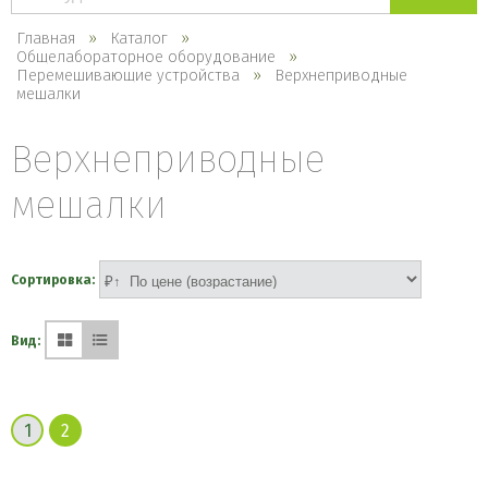
каталогу
Главная
Каталог
Общелабораторное оборудование
Перемешивающие устройства
Верхнеприводные
мешалки
Верхнеприводные
мешалки
Сортировка:
Вид:
1
2