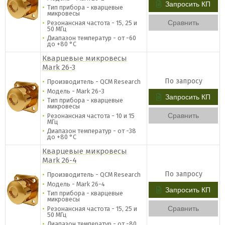
Запросить КП
Тип прибора - кварцевые
микровесы
Сравнить
Резонансная частота - 15, 25 и
50 МГц
Диапазон температур - от -60
до +80 °C
Кварцевые микровесы
Mark 26-3
По запросу
Производитель - QCM Research
Модель - Mark 26-3
Запросить КП
Тип прибора - кварцевые
микровесы
Сравнить
Резонансная частота - 10 и 15
МГц
Диапазон температур - от -38
до +80 °C
Кварцевые микровесы
Mark 26-4
По запросу
Производитель - QCM Research
Модель - Mark 26-4
Запросить КП
Тип прибора - кварцевые
микровесы
Сравнить
Резонансная частота - 15, 25 и
50 МГц
Диапазон температур - от -80