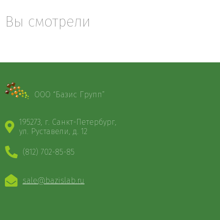
Вы смотрели
ООО “Базис Групп”
195273, г. Санкт-Петербург,
ул. Руставели, д. 12
(812) 702-85-85
sale@bazislab.ru