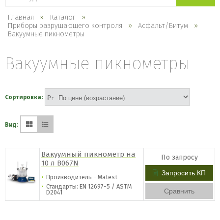
каталогу
Главная
Каталог
Приборы разрушающего контроля
Асфальт/Битум
Вакуумные пикнометры
Вакуумные пикнометры
Сортировка:
Вид:
Вакуумный пикнометр на
По запросу
10 л B067N
Запросить КП
Производитель - Matest
Стандарты: EN 12697-5 / ASTM
Сравнить
D2041