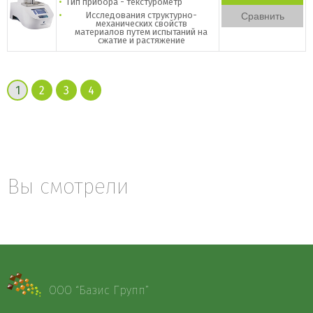
Тип прибора - текстурометр
Исследования структурно-
Сравнить
механических свойств
материалов
путем испытаний на
сжатие и растяжение
1
2
3
4
Вы смотрели
ООО “Базис Групп”