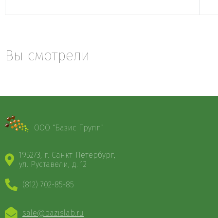
Вы смотрели
ООО “Базис Групп”
195273, г. Санкт-Петербург,
ул. Руставели, д. 12
(812) 702-85-85
sale@bazislab.ru