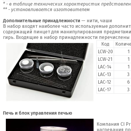
* - в таблице технических характеристик представле
** - устанавливается изготовителем
Дополнительные принадлежности
— нити, чаши
В набор входят наиболее часто используемые дополни
содержащий пинцет для манипулирования предметами,
гирь. Входящие в набор принадлежности перечислены 
Код
Колич
LCW-20
1
LCW-21
1
LAC-14
1
LAC-13
3
LAC-12
6
LAC-17
3
Печь и блок управления печью
Компания CI Pr
нагревания про