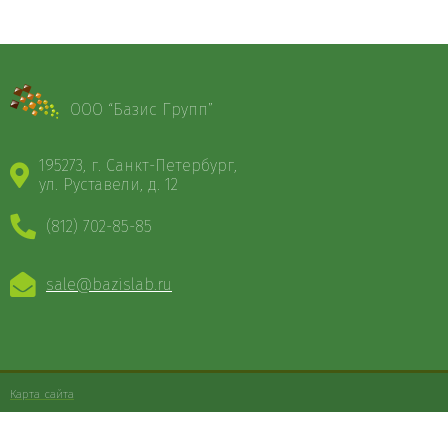
ООО “Базис Групп”
195273, г. Санкт-Петербург,
ул. Руставели, д. 12
(812) 702-85-85
sale@bazislab.ru
Карта сайта