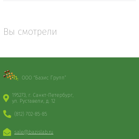
Вы смотрели
ООО “Базис Групп”
195273, г. Санкт-Петербург,
ул. Руставели, д. 12
(812) 702-85-85
sale@bazislab.ru