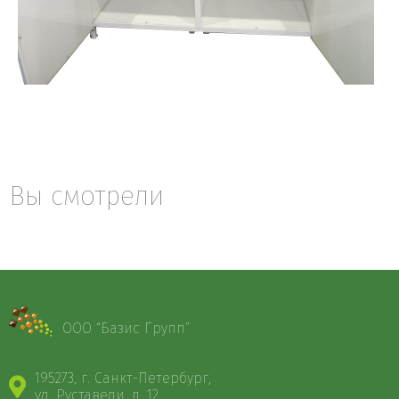
Вы смотрели
ООО “Базис Групп”
195273, г. Санкт-Петербург,
ул. Руставели, д. 12