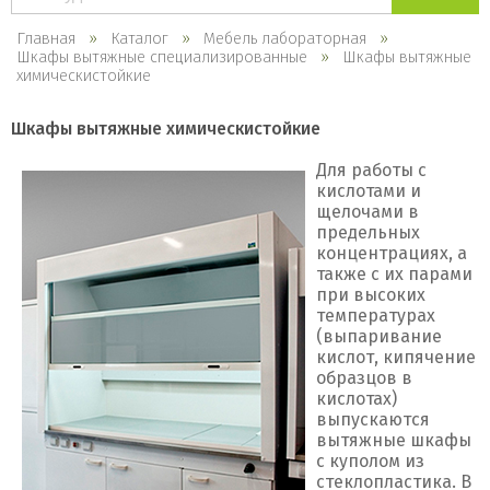
каталогу
Главная
Каталог
Мебель лабораторная
Шкафы вытяжные специализированные
Шкафы вытяжные
химическистойкие
Шкафы вытяжные химическистойкие
Для работы с
кислотами и
щелочами в
предельных
концентрациях, а
также с их парами
при высоких
температурах
(выпаривание
кислот, кипячение
образцов в
кислотах)
выпускаются
вытяжные шкафы
с куполом из
стеклопластика. В