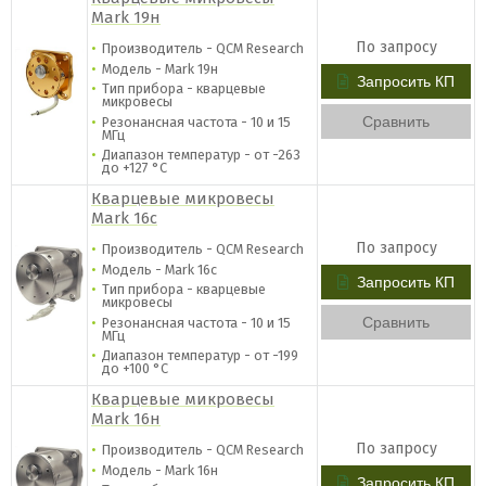
Mark 19н
По запросу
Производитель - QCM Research
Модель - Mark 19н
Запросить КП
Тип прибора - кварцевые
микровесы
Сравнить
Резонансная частота - 10 и 15
МГц
Диапазон температур - от -263
до +127 °C
Кварцевые микровесы
Mark 16с
По запросу
Производитель - QCM Research
Модель - Mark 16с
Запросить КП
Тип прибора - кварцевые
микровесы
Сравнить
Резонансная частота - 10 и 15
МГц
Диапазон температур - от -199
до +100 °C
Кварцевые микровесы
Mark 16н
По запросу
Производитель - QCM Research
Модель - Mark 16н
Запросить КП