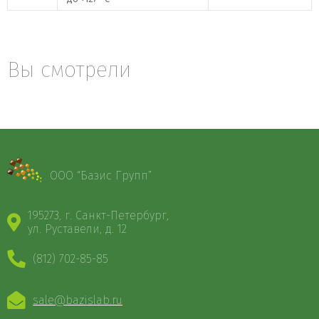
Вы смотрели
ООО “Базис Групп”
195273, г. Санкт-Петербург,
ул. Руставели, д. 12
(812) 702-85-85
sale@bazislab.ru