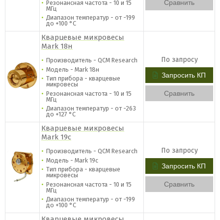
Сравнить
Резонансная частота - 10 и 15
МГц
Диапазон температур - от -199
до +100 °C
Кварцевые микровесы
Mark 18н
По запросу
Производитель - QCM Research
Модель - Mark 18н
Запросить КП
Тип прибора - кварцевые
микровесы
Сравнить
Резонансная частота - 10 и 15
МГц
Диапазон температур - от -263
до +127 °C
Кварцевые микровесы
Mark 19с
По запросу
Производитель - QCM Research
Модель - Mark 19с
Запросить КП
Тип прибора - кварцевые
микровесы
Сравнить
Резонансная частота - 10 и 15
МГц
Диапазон температур - от -199
до +100 °C
Кварцевые микровесы