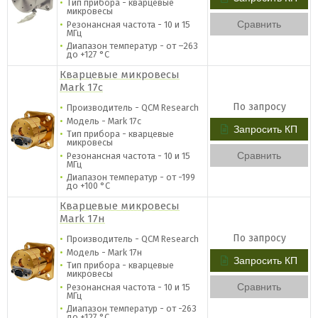
Тип прибора - кварцевые
микровесы
Сравнить
Резонансная частота - 10 и 15
МГц
Диапазон температур - от –263
до +127 °C
Кварцевые микровесы
Mark 17с
По запросу
Производитель - QCM Research
Модель - Mark 17с
Запросить КП
Тип прибора - кварцевые
микровесы
Сравнить
Резонансная частота - 10 и 15
МГц
Диапазон температур - от -199
до +100 °C
Кварцевые микровесы
Mark 17н
По запросу
Производитель - QCM Research
Модель - Mark 17н
Запросить КП
Тип прибора - кварцевые
микровесы
Сравнить
Резонансная частота - 10 и 15
МГц
Диапазон температур - от -263
до +127 °C