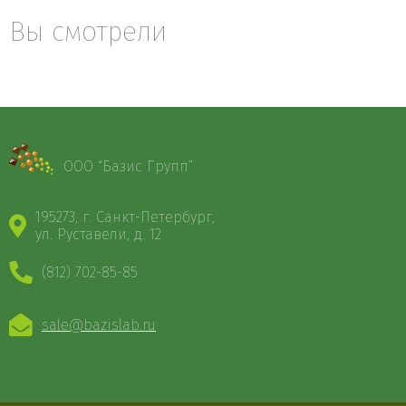
Вы смотрели
ООО “Базис Групп”
195273, г. Санкт-Петербург,
ул. Руставели, д. 12
(812) 702-85-85
sale@bazislab.ru