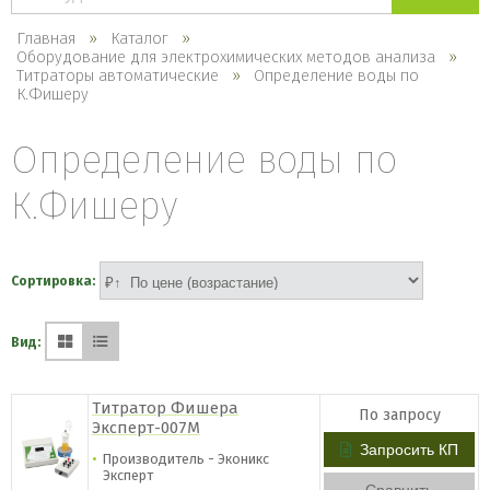
каталогу
Главная
Каталог
Оборудование для электрохимических методов анализа
Титраторы автоматические
Определение воды по
К.Фишеру
Определение воды по
К.Фишеру
Сортировка:
Вид:
Титратор Фишера
По запросу
Эксперт-007М
Запросить КП
Производитель - Эконикс
Эксперт