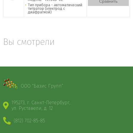
Сравнить
Тип прибора - автоматический
титратор (электрод с
диафрагмой)
Вы смотрели
ООО “Базис Групп”
195273, г. Санкт-Петербург,
ул. Руставели, д. 12
(812) 702-85-85