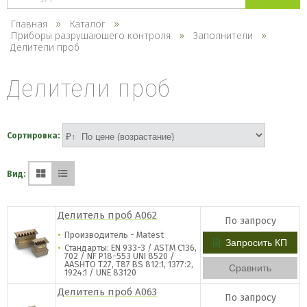
каталогу
Главная
Каталог
Приборы разрушающего контроля
Заполнители
Делители проб
Делители проб
Сортировка:
Вид:
​Делитель проб A062
По запросу
Производитель - Matest
Запросить КП
Стандарты: EN 933-3 / ASTM C136,
702 / NF P18-553 UNI 8520 /
AASHTO T27, T87 BS 812:1, 1377:2,
Сравнить
1924:1 / UNE 83120
​Делитель проб A063
По запросу