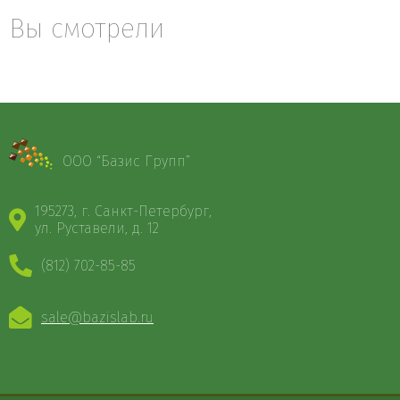
Вы смотрели
ООО “Базис Групп”
195273, г. Санкт-Петербург,
ул. Руставели, д. 12
(812) 702-85-85
sale@bazislab.ru