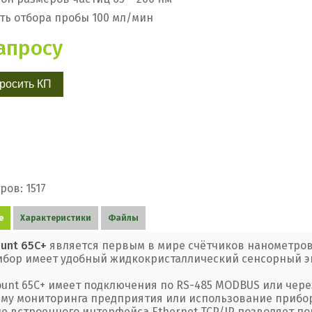
ть отбора пробы 100 мл/мин
апросу
росить КП
ов: 1517
е
Характеристики
Файлы
unt 65С+
является первым в мире счётчиков нанометров
ибор имеет удобный жидкокристаллический сенсорный э
unt 65С+ имеет подключения по RS-485 MODBUS или через
ему мониторинга предприятия или использование прибор
е встроенного интерфейса Ethernet TCP/IP позволяет по