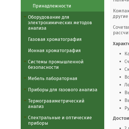
Принадлежности
Компак
другие
Оборудование для
электрохимических методов
Сочета
анализа
рассчи
Газовая хроматография
Характ
Ионная хроматография
Ка
С
Системы промышленной
безопасности
С
В
Мебель лабораторная
Л
Приборы для газового анализа
В
В
Термогравиметрический
анализ
Р
Спектральные и оптические
Достои
приборы
2