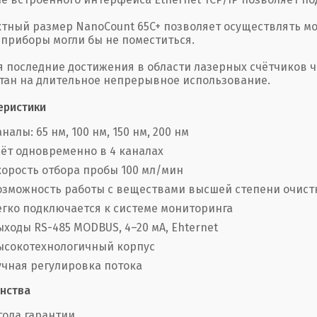
тный размер NanoCount 65C+ позволяет осуществлять мо
 приборы могли бы не поместиться.
я последние достижения в области лазерных счётчиков 
тан на длительное непрерывное использование.
еристики
налы: 65 нм, 100 нм, 150 нм, 200 нм
чёт одновременно в 4 каналах
корость отбора пробы 100 мл/мин
озможность работы с веществами высшей степени очист
егко подключается к системе мониторинга
ыходы RS-485 MODBUS, 4–20 мА, Ehternet
ысокотехнологичный корпус
учная регулировка потока
нства
 года гарантии