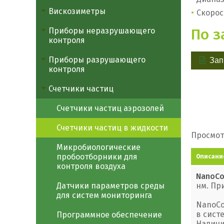
Вискозиметры
Скорос
По з
Приборы неразрушающего
контроля
Приборы разрушающего
Зап
контроля
Счетчики частиц
Счетчики частиц аэрозолей
Счетчики частиц в жидкости
Просмотр
Микробиологические
пробоотборники для
Описани
контроля воздуха
NanoCo
нм. Пр
Датчики параметров среды
для систем мониторинга
NanoCo
в сист
Программное обеспечение
Наличи