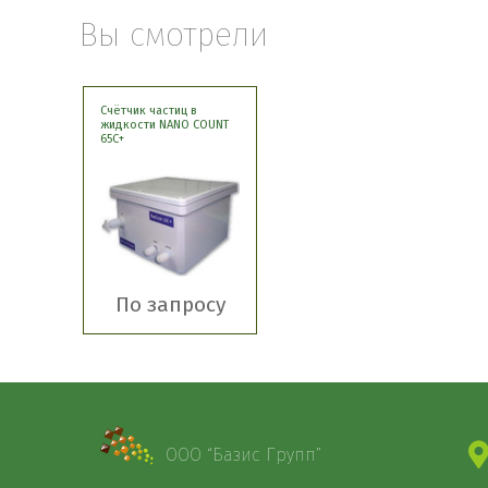
Вы смотрели
Счётчик частиц в
жидкости NANO COUNT
65С+
По запросу
ООО “Базис Групп”