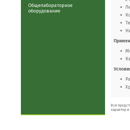
Общелабораторное
Л
оборудование
К
Т
Н
Примен
М
К
Услови
Р
Х
Вся предст
характер и