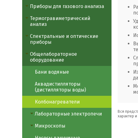
Приборы для газового анализа
Р
п
Термогравиметрический
У
анализ
к
И
Спектральные и оптические
приборы
В
т
Общелабораторное
С
оборудование
п
Бани водяные
И
д
Аквадистилляторы
М
(дистилляторы воды)
м
Колбонагреватели
Вся предст
Лабораторные электропечи
характер и
Микроскопы
Насосы вакуумные