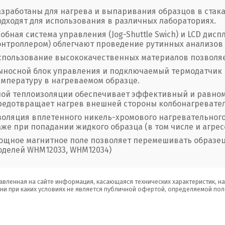
азработаны для нагрева и выпаривания образцов в стака
одходят для использования в различных лабораториях.
добная система управления (Jog-Shuttle Swich) и LCD дис
онтроллером) облегчают проведение рутинных анализов 
спользование высококачественных материалов позволяе
ыносной блок управления и подключаемый термодатчик 
емпературу в нагреваемом образце.
лой теплоизоляции обеспечивает эффективный и равном
редотвращает нагрев внешней стороны колбонагревател
золяция вплетенного никель-хромового нагревательного
аже при попадании жидкого образца (в том числе и агрес
ощное магнитное поле позволяет перемешивать образец
оделей WHM12033, WHM12034)
авленная на сайте информация, касающаяся технических характеристик, н
 ни при каких условиях не является публичной офертой, определяемой пол