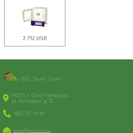
2 712 USD
ООО “Базис Групп”
195273, г. Санкт-Петербург,
ул. Руставели, д. 12
(812) 702-85-85
sale@bazislab.ru