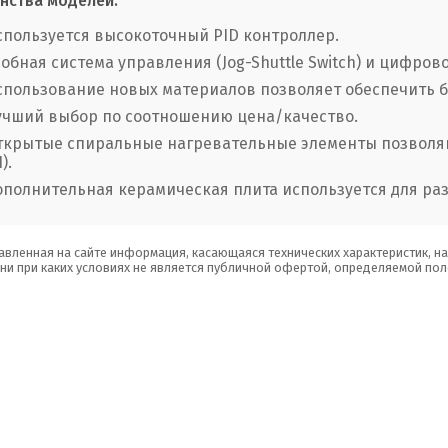
нства моделей:
спользуется высокоточный PID контроллер.
добная система управления (Jog-Shuttle Switch) и цифров
спользование новых материалов позволяет обеспечить б
учший выбор по соотношению цена/качество.
ткрытые спиральные нагревательные элементы позволяю
).
ополнительная керамическая плита используется для раз
авленная на сайте информация, касающаяся технических характеристик, н
 ни при каких условиях не является публичной офертой, определяемой пол