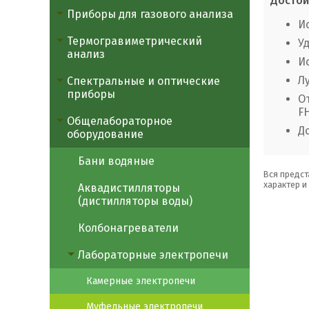
Достои
Приборы для газового анализа
И
Термогравиметрический
У
анализ
И
Л
Спектральные и оптические
приборы
О
FH
Общелабораторное
Д
оборудование
Бани водяные
Вся предст
характер и
Аквадистилляторы
(дистилляторы воды)
Колбонагреватели
Лабораторные электропечи
Камерные электропечи
Муфельные электропечи