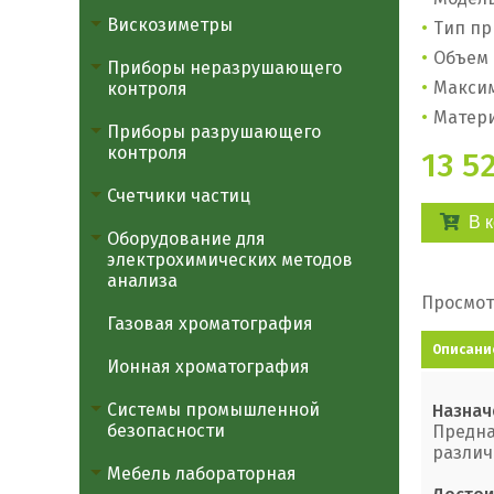
Вискозиметры
Тип пр
Объем 
Приборы неразрушающего
Максим
контроля
Матери
Приборы разрушающего
контроля
13 5
Счетчики частиц
В 
Оборудование для
электрохимических методов
анализа
Просмот
Газовая хроматография
Описани
Ионная хроматография
Системы промышленной
Назнач
безопасности
Предна
различ
Мебель лабораторная