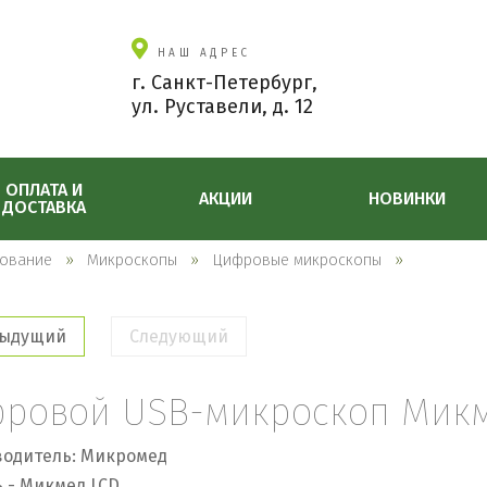
НАШ АДРЕС
г. Санкт-Петербург,
ул. Руставели, д. 12
ОПЛАТА И
АКЦИИ
НОВИНКИ
ДОСТАВКА
ование
Микроскопы
Цифровые микроскопы
ыдущий
Следующий
ровой USB-микроскоп Микм
одитель: Микромед
 - Микмед LCD