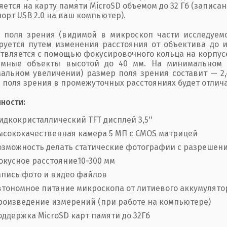
яется на карту памяти MicroSD объемом до 32 Гб (запис
порт USB 2.0 на ваш компьютер).
 поля зрения (видимой в микроскоп части исследуемо
руется путем изменения расстояния от объектива до и
твляется с помощью фокусировочного кольца на корпус
емные объекты высотой до 40 мм. На минимальном р
альном увеличении) размер поля зрения составит — 2,4×
 поля зрения в промежуточных расстояниях будет отлича
ности:
идкокристаллический TFT дисплей 3,5''
ысококачественная камера 5 МП с CMOS матрицей
озможность делать статические фотографии с разрешени
окусное расстояние10-300 мм
апись фото и видео файлов
втономное питание микроскопа от литиевого аккумулято
роизведение измерений (при работе на компьютере)
оддержка MicroSD карт памяти до 32Гб