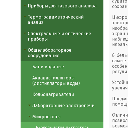
аудито
Приборы для газового анализа
сохран
Термогравиметрический
Цифро
анализ
элект
изобра
Спектральные и оптические
экран 
приборы
наблюд
идеаль
Общелабораторное
8 белы
оборудование
самые 
особен
Бани водяные
регули
Аквадистилляторы
Устой
(дистилляторы воды)
увелич
Колбонагреватели
Предм
помощь
Лабораторные электропечи
Отличи
Микроскопы
позво
возмож
Биологические микроскопы