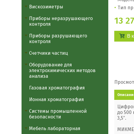
Вискозиметры
Тип пр
13 27
Приборы неразрушающего
контроля
Приборы разрушающего
В 
контроля
Счетчики частиц
Оборудование для
электрохимических методов
анализа
Просмот
Газовая хроматография
Описани
Ионная хроматография
Цифров
Системы промышленной
до 500
безопасности
3,5″.
Мебель лабораторная
МИКМЕД