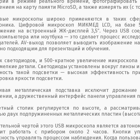
рии в режиме реального времени, фотографировать 
ением на карту памяти MicroSD, а также измерять их (с то
вые микроскопы широко применяются в таких сфера
роника. Цифровой микроскоп МИКМЕД LCD, на базе 
жение на встроенный ЖК-дисплей 3,5″. Через USB со
компьютера или ноутбука — это сделает процесс иссле
ателей. AV-выход позволяет выводить изображение на
но подходящим для презентаций и обучения.
х светодиодов, и 500-кратное увеличение микроскопа
мелкие детали. Светодиоды установлены вокруг линзы и
ность такой подсветки — высокая эффективность при
ровка яркости подсветки.
чивая металлическая подставка исключит дрожани
ении, а дружественный интерфейс панели управления по
етный столик регулируется по высоте, а рассматри
ю двух подпружиненных металлических пластин (высота
тельной чертой этого USB микроскопа является автоном
лит работать с прибором около 2 часов. Кнопки у
ность управлять процессом наблюдения. Когда пользов