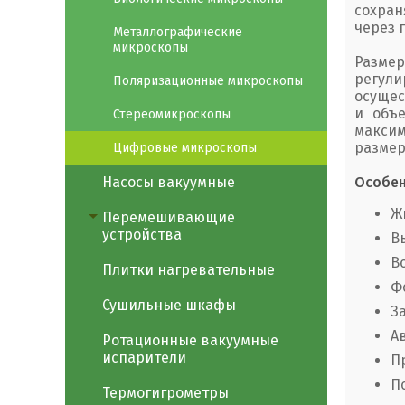
сохран
через 
Металлографические
микроскопы
Размер
регули
Поляризационные микроскопы
осущес
и объ
Стереомикроскопы
максим
размер
Цифровые микроскопы
Насосы вакуумные
Особен
Ж
Перемешивающие
устройства
В
В
Плитки нагревательные
Ф
Сушильные шкафы
З
А
Ротационные вакуумные
испарители
П
П
Термогигрометры