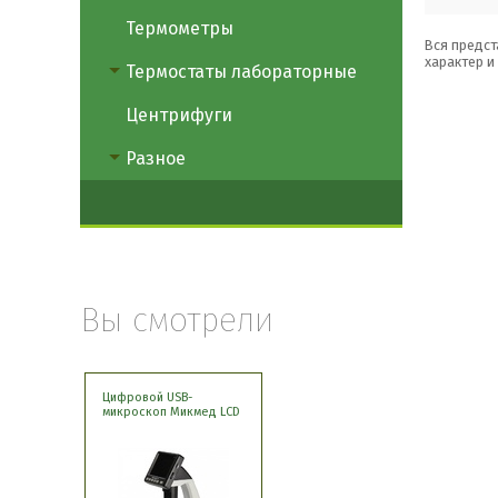
Термометры
Вся предст
характер и
Термостаты лабораторные
Центрифуги
Разное
Вы смотрели
Цифровой USB-
микроскоп Микмед LCD