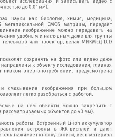
объект исследования и записывать видео с
чностью до 0,01 мм).
х науки как биология, химия, медицина,
5 мегапиксельной CMOS матрицы, передает
единение изображение можно передавать на
дования удобным и наглядным даже для группы
 телевизор или проектор, делая МИКМЕД LCD
 позволят сохранять на фото или видео даже
 направлены к объекту исследования, главная
 низком энергопотреблении, предусмотрена
е и смазывание изображения при большом
зволяет легко разобраться с работой.
ваемые на нем объекты можно закрепить с
 рассматриваемых объектов до 40 мм).
ность работы. Встроенный Li-ion аккумулятор
правления встроены в ЖК-дисплей и дают
атель нажимает кнопку записи, весь материал