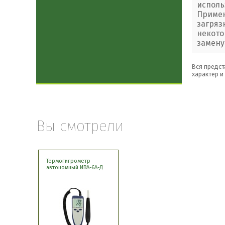
исполь
Примен
загряз
некото
замену
Вся предст
характер и
Вы смотрели
Термогигрометр
автономный ИВА-6А-Д