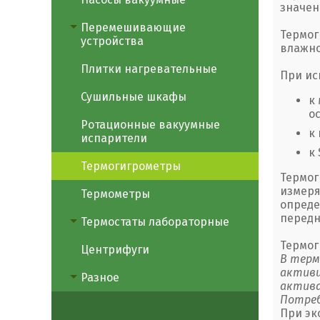
значен
Перемешивающие
Термог
устройства
влажно
Плитки нагревательные
При ис
Сушильные шкафы
к
о
Ротационные вакуумные
к
испарители
к
Термогигрометры
Термог
измеря
Термометры
опреде
передн
Термостаты лабораторные
Термог
Центрифуги
В терм
активи
Разное
актива
Потреб
При эк