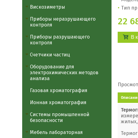
Вискозиметры
Тип пр
22 6
Приборы неразрушающего
контроля
Приборы разрушающего
В 
контроля
Счетчики частиц
Оборудование для
электрохимических методов
анализа
Просмот
Газовая хроматография
Описани
Ионная хроматография
Термог
Системы промышленной
измере
безопасности
жилых,
Мебель лабораторная
Термог