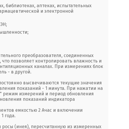
х, библиотеках, аптеках, испытательных
армацевтической и электронной
ЭН;
мышленности;
ительного преобразователя, соединенных
, что позволяет контролировать влажность и
ентиляционных каналах. При измерениях блок
ь - в другой.
 постоянно высвечиваются текущие значения
ления показаний - 1 минута. При нажатии на
" режим измерений и период обновления
обновления показаний индикатора
ентов емкостью 2 Ачас и включении
1 года.
 росы (инея), пересчитанную из измеренных