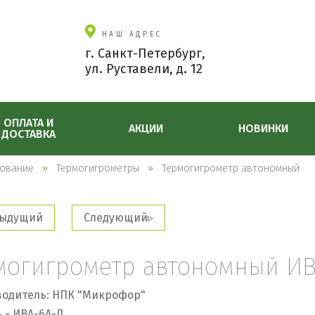
НАШ АДРЕС
г. Санкт-Петербург,
ул. Руставели, д. 12
ОПЛАТА И
АКЦИИ
НОВИНКИ
ДОСТАВКА
ование
Термогигрометры
Термогигрометр автономный
ыдущий
Следующий
могигрометр автономный ИВ
одитель: НПК "Микрофор"
 - ИВА-6А-Д