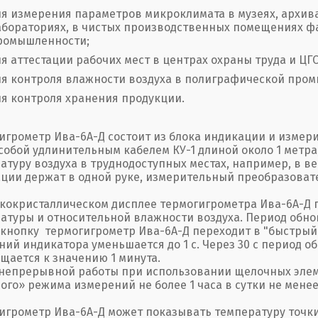
ля измерения параметров микроклимата в музеях, архива
абораториях, в чистых производственных помещениях ф
ромышленности;
ля аттестации рабочих мест в центрах охраны труда и ЦГС
ля контроля влажности воздуха в полиграфической про
ля контроля хранения продукции.
игрометр Ива-6А-Д состоит из блока индикации и измер
собой удлинительным кабелем КУ-1 длиной около 1 метра
атуру воздуха в труднодоступных местах, например, в в
ции держат в одной руке, измерительный преобразовател
кокристаллическом дисплее термогигрометра Ива-6А-Д
атуры и относительной влажности воздуха. Период обнов
кнопку термогигрометр Ива-6А-Д переходит в "быстрый
ний индикатора уменьшается до 1 с. Через 30 с период 
щается к значению 1 минута.
непрерывной работы при использовании щелочных элем
ого» режима измерений не более 1 часа в сутки не менее 
игрометр Ива-6А-Д может показывать температуру точки