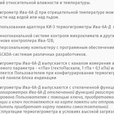
ий относительной влажности и температуры.
игрометр Ива-6А-Д при отрицательной температуре мож
сти над водой или над льдом.
пользовании адаптера КИ-3 термогигрометры Ива-6А-Д 
 многоканальной системе контроля микроклимата и други
снове контроллера Ива-128;
 персональному компьютеру с программным обеспечение
 SCADA-системам различных разработчиков.
игрометры Ива-6А-Д выпускается с каналом измерения 
емого параметра - «гПа» (гектоПаскали, 1 гПа = 0,1 кПа) 
ляется Пользователем при конфигурировании термогигр
ей панели блока индикации
игрометры Ива-6А-Д выпускаются с отключенной функц
огигрометрах Ива-6А-Д отключенной функцией регистр
рована Пользователем с помощью ключа, приобретаемог
ции и ключ поставляются на карте памяти или отправл
итель приобретает карту памяти самостоятельно).
сплуатации термогигрометра в условиях высокой загря