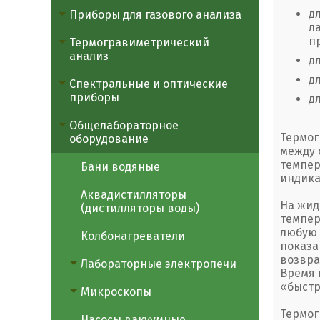
д
Приборы для газового анализа
л
п
Термогравиметрический
анализ
д
д
Спектральные и оптические
приборы
д
Общелабораторное
Термог
оборудование
между 
темпер
Бани водяные
индика
Аквадистилляторы
На жид
(дистилляторы воды)
темпер
любую 
Колбонагреватели
показа
возвра
Лабораторные электропечи
Время 
«быстр
Микроскопы
Термог
Насосы вакуумные