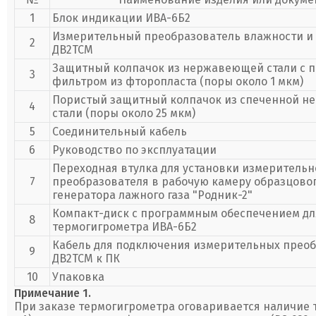
1
Блок индикации ИВА-6Б2
Измерительный преобразователь влажности и
2
ДВ2ТСМ
Защитный колпачок из нержавеющей стали с 
3
фильтром из фторопласта (поры около 1 мкм)
Пористый защитный колпачок из спеченной 
4
стали (поры около 25 мкм)
5
Соединительный кабель
6
Руководство по эксплуатации
Переходная втулка для установки измерительн
7
преобразователя в рабочую камеру образцово
генератора лажного газа "Родник-2"
Компакт-диск с программным обеспечением дл
8
термогигрометра ИВА-6Б2
Кабель для подключения измерительных прео
9
ДВ2ТСМ к ПК
10
Упаковка
Примечание 1.
При заказе термогигрометра оговаривается наличие то