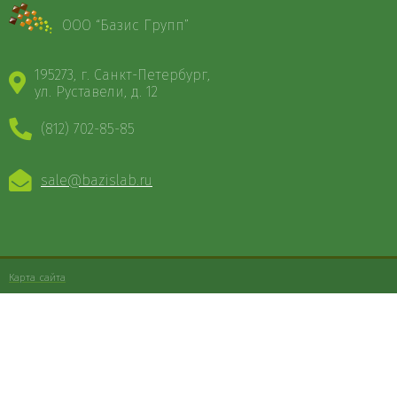
ООО “Базис Групп”
195273, г. Санкт-Петербург,
ул. Руставели, д. 12
(812) 702-85-85
sale@bazislab.ru
Карта сайта