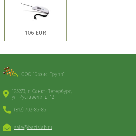
106 EUR
ООО “Базис Групп”
195273, г. Санкт-Петербург,
ул. Руставели, д. 12
(812) 702-85-85
sale@bazislab.ru