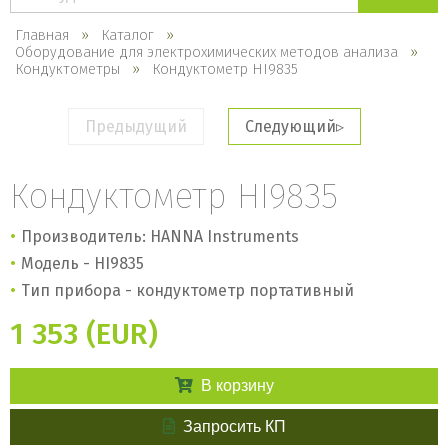
каталогу
Главная
Каталог
Оборудование для электрохимических методов анализа
Кондуктометры
Кондуктометр HI9835
Предыдущий
Следующий
Кондуктометр HI9835
Производитель: HANNA Instruments
Модель - HI9835
Тип прибора - кондуктометр портативный
1 353 (EUR)
В корзину
Запросить КП