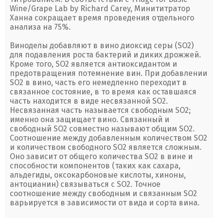
Wine/Grape Lab by Richard Carey, Минититратор
Ханна сокращает время проведения отдельного
анализа на 75%.
Виноделы добавляют в вино диоксид серы (SO2)
для подавления роста бактерий и диких дрожжей.
Кроме того, SO2 является антиоксидантом и
предотвращения потемнение вин. При добавлении
SO2 в вино, часть его немедленно переходит в
связанное состояние, в то время как оставшаяся
часть находится в виде несвязанной SO2.
Несвязанная часть называется свободным SO2;
именно она защищает вино. Связанный и
свободный SO2 совместно называют общим SO2.
Соотношение между добавленным количеством SO2
и количеством свободного SO2 является сложным.
Оно зависит от общего количества SO2 в вине и
способности компонентов (таких как сахара,
альдегиды, оксокарбоновые кислоты, хиноны,
антоцианин) связываться с SO2. Точное
соотношение между свободным и связанным SO2
варьируется в зависимости от вида и сорта вина.