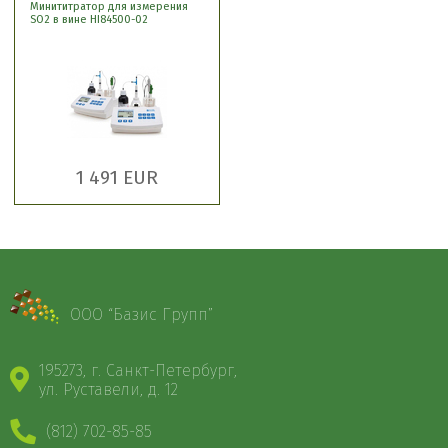
Минититратор для измерения
SO2 в вине HI84500-02
1 491 EUR
ООО “Базис Групп”
195273, г. Санкт-Петербург,
ул. Руставели, д. 12
(812) 702-85-85