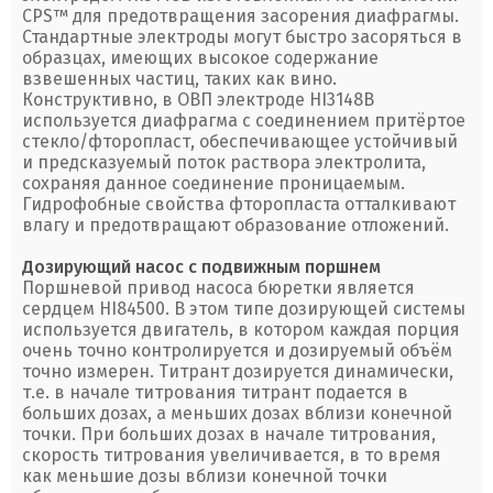
CPS™ для предотвращения засорения диафрагмы.
Стандартные электроды могут быстро засоряться в
образцах, имеющих высокое содержание
взвешенных частиц, таких как вино.
Конструктивно, в ОВП электроде HI3148B
используется диафрагма с соединением притёртое
стекло/фторопласт, обеспечивающее устойчивый
и предсказуемый поток раствора электролита,
сохраняя данное соединение проницаемым.
Гидрофобные свойства фторопласта отталкивают
влагу и предотвращают образование отложений.
Дозирующий насос с подвижным поршнем
Поршневой привод насоса бюретки является
сердцем HI84500. В этом типе дозирующей системы
используется двигатель, в котором каждая порция
очень точно контролируется и дозируемый объём
точно измерен. Титрант дозируется динамически,
т.е. в начале титрования титрант подается в
больших дозах, а меньших дозах вблизи конечной
точки. При больших дозах в начале титрования,
скорость титрования увеличивается, в то время
как меньшие дозы вблизи конечной точки