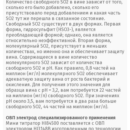
Количество свободного SO2 в вине зависит от того,
сколько его было добавлено, сколько его
присутствовало перед добавлением и какая часть
SO2 тут же перешла в связанное состояние.
Свободный SO2 существует в двух формах. Первая
форма, гидросульфит (HSO3-), является
преобладающей формой; однако, она является
относительно неэффективной. Вторая форма,
молекулярный SO2, присутствует в меньших
количествах, но именно она и обеспечивает защиту
вина. Содержащееся в вине количество
молекулярного SO2 зависит от количества
свободного SO2 и рН. Как правило, 0,8 частей на
миллион (мг/л) молекулярного SO2 обеспечивает
адекватную защиту вина от роста бактерий и
окисления. Для получения этого значения для
образца вина с рН = 3,2, вам потребуется 22 частей
на миллион (мг/л) свободного SO2. При значениях
рН около 3,5, вам потребуется в два раза больше
свободного SO2, 44 частей на миллион (мг/л).
ОВП электрод специализированного применения
Мини титратор HI84500 поставляется с ОВП
электродом HI3148B изготовленным по технологии