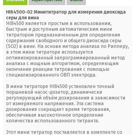
Описание
Характеристики
Файлы
HI84500-02 Минититратор для измерения диоксида
серы для вина
HI84500 является простым в использовании,
быстрым и доступным автоматическим мини
титратором предназначенным для определения
содержания свободного и общего диоксида серы
(SO2) в вине. На основе метода анализа по Рипперу,
в этом мини титраторе используется
оптимизированный запрограммированный метод
анализа с мощным алгоритмом, определяющим
окончание реакции титрования с помощью
специализированного ОВП электрода.
В мини титраторе HI84500 установлен точный
поршневой насос-дозатор, динамически
регулирующий объём дозирования в зависимости
от измеряемого напряжения. Эта система
дозирования сокращает время титрования,
обеспечивая высокоточное определение
количества использованного титранта.
Этот мини титратор поставляется в комплекте со