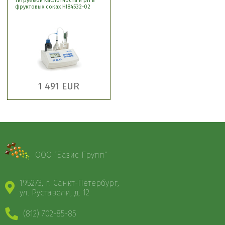
титруемой кислотности и рН в
фруктовых соках HI84532-02
1 491 EUR
ООО “Базис Групп”
195273, г. Санкт-Петербург,
ул. Руставели, д. 12
(812) 702-85-85