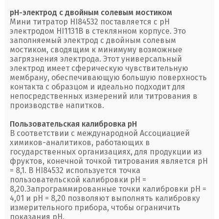
рН-электрод с двойным солевым мостиком
Мини титратор HI84532 поставляется с рН
электродом HI1131B в стеклянном корпусе. Это
заполняемый электрод с двойным солевым
мостиком, сводящим к минимуму возможные
загрязнения электрода. Этот универсальный
электрод имеет сферическую чувствительную
мембрану, обеспечивающую большую поверхность
контакта с образцом и идеально подходит для
непосредственных измерений или титрования в
производстве напитков.
Пользовательская калибровка рН
В соответствии с международной Ассоциацией
химиков-аналитиков, работающих в
государственных организациях, для продукции из
фруктов, конечной точкой титрования является рН
= 8,1. В HI84532 используется точка
пользовательской калибровки рН =
8,20.Запрограммированные точки калибровки рН =
4,01 и рН = 8,20 позволяют выполнять калибровку
измерительного прибора, чтобы ограничить
показания рН.