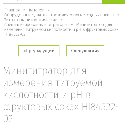
каталогу
Главная
Каталог
Оборудование для электрохимических методов анализа
Титраторы автоматические
Специализированные титраторы
Минититратор для
измерения титруемой кислотности и рН в фруктовых соках
HI84532-02
Предыдущий
Следующий
Минититратор для
измерения титруемой
кислотности и рН в
фруктовых соках HI84532-
02