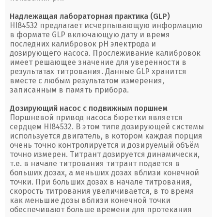
Надлежащая лабораторная практика (GLP)
HI84532 предлагает исчерпывающую информацию
в формате GLP включающую дату и время
последних калибровок рН электрода и
дозирующего насоса. Прослеживание калибровок
имеет решающее значение для уверенности в
результатах титрования. Данные GLP хранится
вместе с любым результатом измерения,
записанным в память прибора.
Дозирующий насос с подвижным поршнем
Поршневой привод насоса бюретки является
сердцем HI84532. В этом типе дозирующей системы
используется двигатель, в котором каждая порция
очень точно контролируется и дозируемый объём
точно измерен. Титрант дозируется динамически,
т.е. в начале титрования титрант подается в
больших дозах, а меньших дозах вблизи конечной
точки. При больших дозах в начале титрования,
скорость титрования увеличивается, в то время
как меньшие дозы вблизи конечной точки
обеспечивают больше времени для протекания