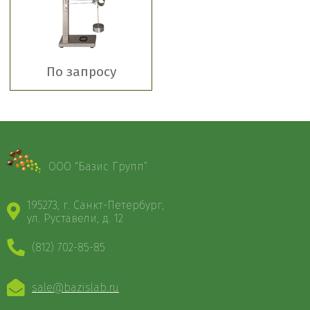
По запросу
ООО “Базис Групп”
195273, г. Санкт-Петербург,
ул. Руставели, д. 12
(812) 702-85-85
sale@bazislab.ru