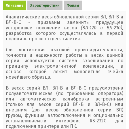
Описание
Характеристики
Файлы
Аналитические весы обновленной серии ВЛ, ВЛ-В и
ВЛ-В-С - призваны заменить предудущее
устаревшее поколение весов
(ВЛ-120 и ВЛ-210),
разработка которого осуществлялась в первой
половине прошлого десятилетия.
Для достижения высокой производительности,
точности и надежности работы в весах данной
серии используется система взвешивания по
принципу электромагнитной компенсации, в
основе которой лежит монолитная ячейка
новейшего образца.
В весах серий ВЛ, ВЛ-В и ВЛ-В-С предусмотрена
полуавтоматическая (по требованию оператора)
или автоматическая калибровка встроенным
(только для весов серий ВЛ-В и ВЛ-В-С) или
внешним (для весов обновленной серии ВЛ)
грузом, функция автоотключения и опционально
устанавливаемый интерфейс RS-232C для
подключения принтера или ПК.