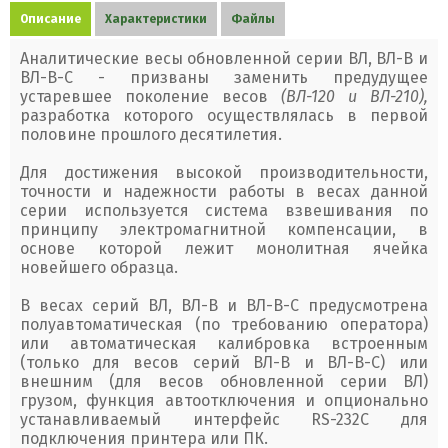
Описание
Характеристики
Файлы
Аналитические весы обновленной серии ВЛ, ВЛ-В и
ВЛ-В-С - призваны заменить предудущее
устаревшее поколение весов
(ВЛ-120 и ВЛ-210),
разработка которого осуществлялась в первой
половине прошлого десятилетия.
Для достижения высокой производительности,
точности и надежности работы в весах данной
серии используется система взвешивания по
принципу электромагнитной компенсации, в
основе которой лежит монолитная ячейка
новейшего образца.
В весах серий ВЛ, ВЛ-В и ВЛ-В-С предусмотрена
полуавтоматическая (по требованию оператора)
или автоматическая калибровка встроенным
(только для весов серий ВЛ-В и ВЛ-В-С) или
внешним (для весов обновленной серии ВЛ)
грузом, функция автоотключения и опционально
устанавливаемый интерфейс RS-232C для
подключения принтера или ПК.