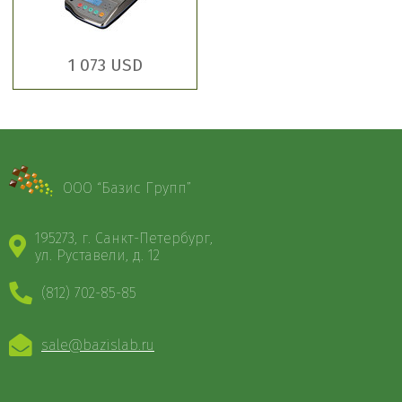
1 073 USD
ООО “Базис Групп”
195273, г. Санкт-Петербург,
ул. Руставели, д. 12
(812) 702-85-85
sale@bazislab.ru