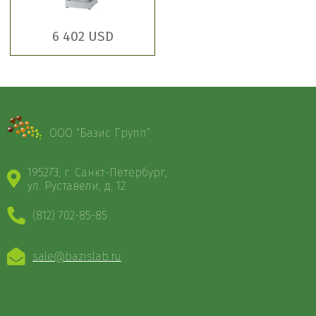
6 402 USD
ООО “Базис Групп”
195273, г. Санкт-Петербург,
ул. Руставели, д. 12
(812) 702-85-85
sale@bazislab.ru