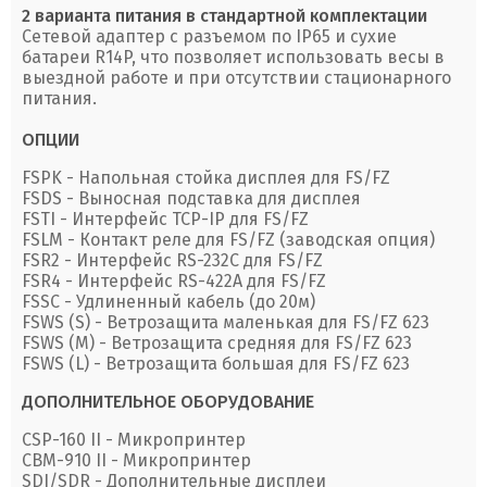
2 варианта питания в стандартной комплектации
Сетевой адаптер с разъемом по IP65 и сухие
батареи R14P, что позволяет использовать весы в
выездной работе и при отсутствии стационарного
питания.
ОПЦИИ
FSPK - Напольная стойка дисплея для FS/FZ
FSDS - Выносная подставка для дисплея
FSTI - Интерфейс TCP-IP для FS/FZ
FSLM - Контакт реле для FS/FZ (заводская опция)
FSR2 - Интерфейс RS-232С для FS/FZ
FSR4 - Интерфейс RS-422А для FS/FZ
FSSC - Удлиненный кабель (до 20м)
FSWS (S) - Ветрозащита маленькая для FS/FZ 623
FSWS (M) - Ветрозащита средняя для FS/FZ 623
FSWS (L) - Ветрозащита большая для FS/FZ 623
ДОПОЛНИТЕЛЬНОЕ ОБОРУДОВАНИЕ
CSP-160 II - Микропринтер
CBM-910 II - Микропринтер
SDI/SDR - Дополнительные дисплеи