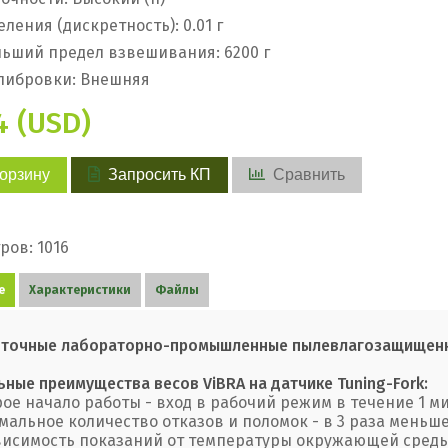
еления (дискретность): 0.01 г
ьший предел взвешивания: 6200 г
либровки: Внешняя
4 (USD)
корзину
Запросить КП
Сравнить
ров: 1016
е
Характеристики
Файлы
точные лабораторно-промышленные пылевлагозащищен
ьные преимущества весов ViBRA на датчике Tuning-Fork:
рое начало работы - вход в рабочий режим в течение 1 м
мальное количество отказов и поломок - в 3 раза меньш
висимость показаний от температуры окружающей среды