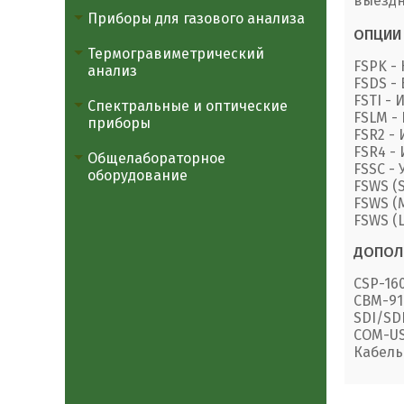
выездн
Приборы для газового анализа
ОПЦИИ
Термогравиметрический
FSPK -
анализ
FSDS -
FSTI - 
Спектральные и оптические
FSLM -
приборы
FSR2 -
FSR4 -
Общелабораторное
FSSC -
оборудование
FSWS (
FSWS (
FSWS (
ДОПОЛ
CSP-16
CBM-91
SDI/SD
COM-US
Кабель