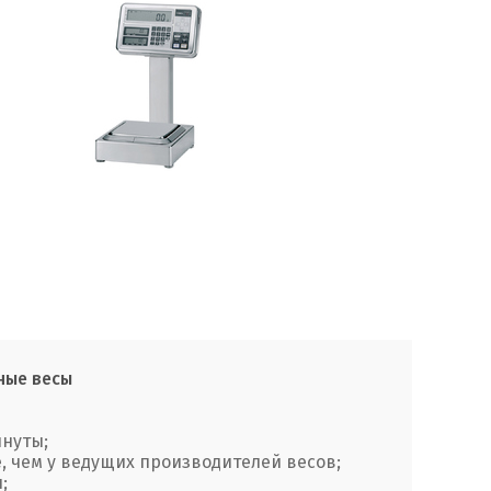
ные весы
инуты;
е, чем у ведущих производителей весов;
;