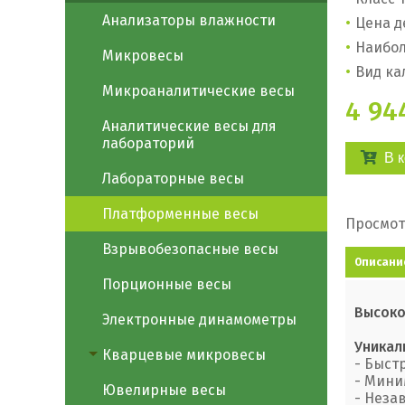
Анализаторы влажности
Цена д
Наибол
Микровесы
Вид ка
Микроаналитические весы
4 94
Аналитические весы для
лабораторий
В 
Лабораторные весы
Платформенные весы
Просмот
Взрывобезопасные весы
Описани
Порционные весы
Высоко
Электронные динамометры
Уникал
Кварцевые микровесы
- Быст
- Мини
Ювелирные весы
- Неза