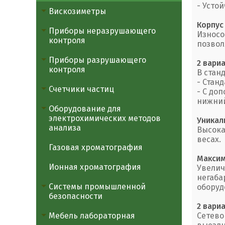
- Устой
Вискозиметры
Корпус
Приборы неразрушающего
Износо
контроля
позвол
Приборы разрушающего
2 вари
контроля
В стан
- Стан
Счетчики частиц
- С до
нижний)
Оборудование для
электрохимических методов
Уникал
анализа
Высока
весах.
Газовая хроматография
Максим
Ионная хроматография
Увелич
негаба
Системы промышленной
оборуд
безопасности
2 вари
Мебель лабораторная
Сетево