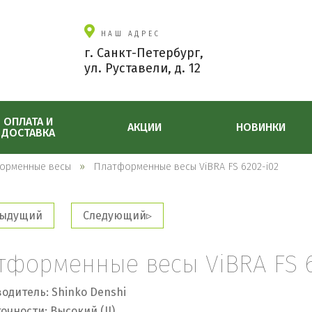
НАШ АДРЕС
г. Санкт-Петербург,
ул. Руставели, д. 12
ОПЛАТА И
АКЦИИ
НОВИНКИ
ДОСТАВКА
орменные весы
Платформенные весы ViBRA FS 6202-i02
ыдущий
Следующий
тформенные весы ViBRA FS 6
одитель: Shinko Denshi
очности: Высокий (II)