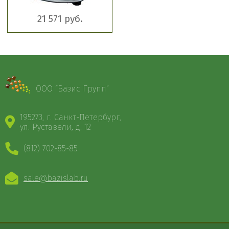
21 571 руб.
ООО “Базис Групп”
195273, г. Санкт-Петербург,
ул. Руставели, д. 12
(812) 702-85-85
sale@bazislab.ru