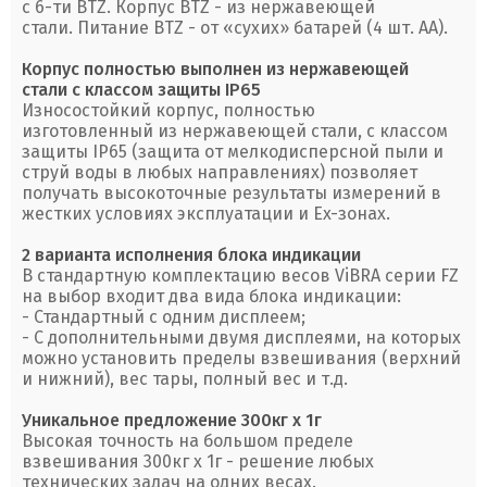
с 6-ти BTZ. Корпус BTZ - из нержавеющей
стали. Питание BTZ - от «сухих» батарей (4 шт. АА).
Корпус полностью выполнен из нержавеющей
стали с классом защиты IP65
Износостойкий корпус, полностью
изготовленный из нержавеющей стали, с классом
защиты IP65 (защита от мелкодисперсной пыли и
струй воды в любых направлениях) позволяет
получать высокоточные результаты измерений в
жестких условиях эксплуатации и Ex-зонах.
2 варианта исполнения блока индикации
В стандартную комплектацию весов ViBRA серии FZ
на выбор входит два вида блока индикации:
- Стандартный с одним дисплеем;
- С дополнительными двумя дисплеями, на которых
можно установить пределы взвешивания (верхний
и нижний), вес тары, полный вес и т.д.
Уникальное предложение 300кг х 1г
Высокая точность на большом пределе
взвешивания 300кг x 1г - решение любых
технических задач на одних весах.