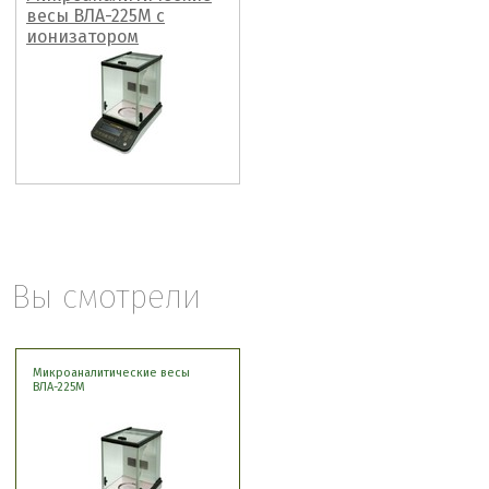
весы ВЛА-225М с
ионизатором
Вы смотрели
Микроаналитические весы
ВЛА-225М