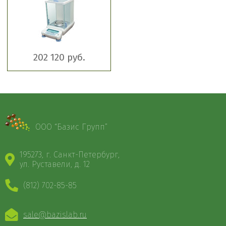
202 120 руб.
ООО “Базис Групп”
195273, г. Санкт-Петербург,
ул. Руставели, д. 12
(812) 702-85-85
sale@bazislab.ru