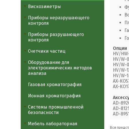
Вискозиметры
Ф
В
Приборы неразрушающего
П
контроля
Г
Приборы разрушающего
Г
контроля
Опции
Счетчики частиц
HV/HW-
HV/W-0
Оборудование для
HV/W-0
электрохимических методов
HV/W-1
анализа
HV/W-1
AX-KO57
Газовая хроматография
AX-KO17
Ионная хроматография
Аксесс
AD-892
Системы промышленной
AD-812
безопасности
AD-895
Мебель лабораторная
Вся предст