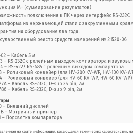
ункция М+ (суммирование результатов)
озможность подключения к ПК через интерфейс RS-232C
латформа из нержавеющей стали с закругленными края
арантия на оборудование два года.
осударственный реестр средств измерений № 21520-06
02 – Кабель 5 м
3 – RS-232C с релейным выходом компаратора и звуковы
4 – RS-422/ RS-485 с релейным выходом компаратора
3 – Роликовый конвейер (для HV–200 KV-WP, HW-100 KV-W
4 – Роликовый конвейер (для HV-60 KV-WP, HW-60 KV-WP)
7A – Кабель RS-232C, D-sub 25 pin, 2м
86 – Кабель RS-232C, D-sub 9 pin, 2м
уары
0 – Внешний дисплей
1В – Матричный принтер
1 – Подсветка компаратора
авленная на сайте информация, касающаяся технических характеристик, н