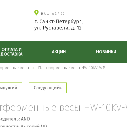
НАШ АДРЕС
г. Санкт-Петербург,
ул. Руставели, д. 12
ОПЛАТА И
АКЦИИ
НОВИНКИ
ДОСТАВКА
орменные весы
Платформенные весы HW-10KV-WP
ыдущий
Следующий
тформенные весы HW-10KV
одитель: AND
очности: Высокий (II)