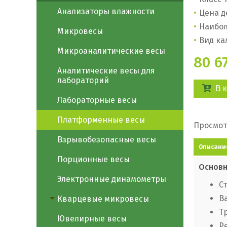
Анализаторы влажности
Цена д
Наибол
Микровесы
Вид ка
Микроаналитические весы
80 67
Аналитические весы для
лабораторий
В 
Лабораторные весы
Платформенные весы
Просмот
Взрывобезопасные весы
Описани
Порционные весы
Основн
Электронные динамометры
С
В
Кварцевые микровесы
Т
Ювелирные весы
Р