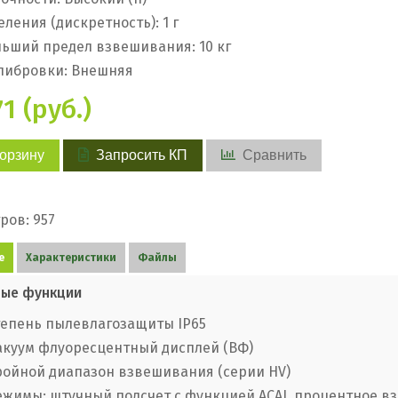
еления (дискретность): 1 г
ьший предел взвешивания: 10 кг
либровки: Внешняя
1 (руб.)
корзину
Запросить КП
Сравнить
ров: 957
е
Характеристики
Файлы
ые функции
тепень пылевлагозащиты IP65
акуум флуоресцентный дисплей (ВФ)
ройной диапазон взвешивания (серии HV)
ежимы: штучный подсчет с функцией ACAI, процентное в